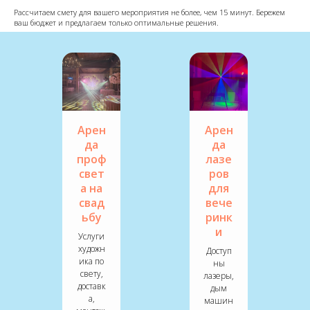
Рассчитаем смету для вашего мероприятия не более, чем 15 минут. Бережем
ваш бюджет и предлагаем только оптимальные решения.
Арен
Арен
да
да
проф
лазе
свет
ров
а на
для
свад
вече
ьбу
ринк
и
Услуги
художн
Доступ
ика по
ны
свету,
лазеры,
доставк
дым
а,
машин