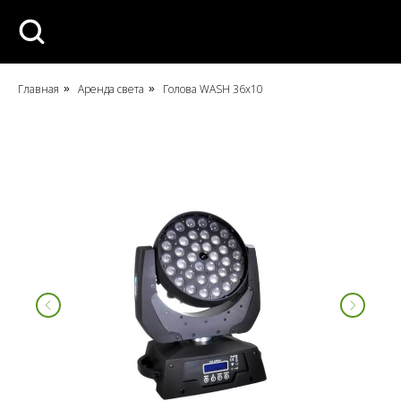
Главная
Аренда света
Голова WASH 36x10
»
»