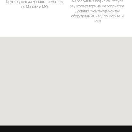
мероприятия под ключ. Услуги
Круглосуточная доставка и монтаж
звукооператора на мероприятие.
по Москве и МО
Доставка/монтаж/демонтаж
оборудования 24/7 по Москве и
МО!