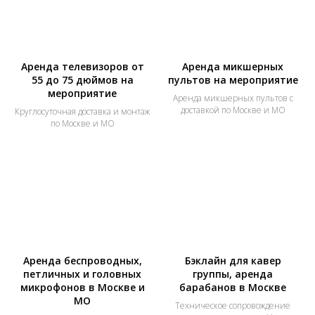
Аренда телевизоров от
Аренда микшерных
55 до 75 дюймов на
пультов на мероприятие
мероприятие
Аренда микшерных пультов с
доставкой по Москве и МО
Круглосуточная доставка и монтаж
по Москве и МО
Аренда беспроводных,
Бэклайн для кавер
петличных и головных
группы, аренда
микрофонов в Москве и
барабанов в Москве
МО
Техническое сопровождение