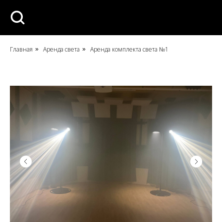
Главная
Аренда света
Аренда комплекта света №1
»
»