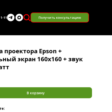
Получить консультацию
11-11
а проектора Epson +
ьный экран 160х160 + звук
атт
.
В корзину
те: