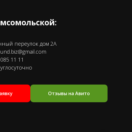
омсомольской:
нный переулок дом 2А
ound.biz@gmail.com
085 11 11
руглосуточно
аявку
Отзывы на Авито