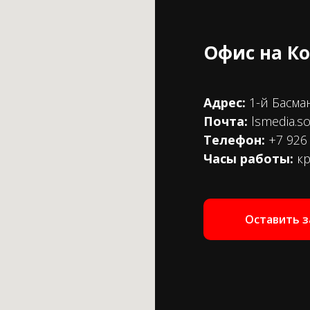
Офис на К
Адрес:
1-й Басма
Почта:
lsmedia.s
Телефон:
+7 926 
Часы работы:
к
Оставить з