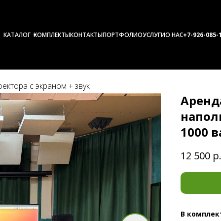
КАТАЛОГ
КОМПЛЕКТЫ
КОНТАКТЫ
ПОРТФОЛИО
УСЛУГИ
О НАС
+7-926-0
85-
ектора с экраном + звук
Аренд
напол
1000 в
12 500
р
В комплек