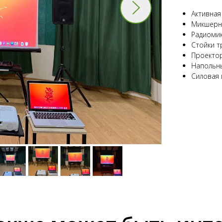
Активная
Микшерны
Радиомик
Стойки т
Проектор
Напольны
Силовая 