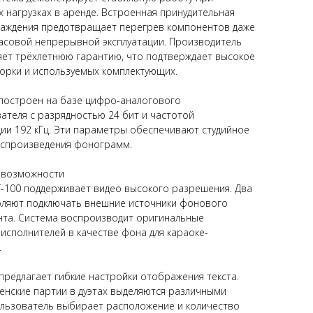
 нагрузках в аренде. Встроенная принудительная
лаждения предотвращает перегрев компонентов даже
асовой непрерывной эксплуатации. Производитель
яет трёхлетнюю гарантию, что подтверждает высокое
борки и используемых комплектующих.
 построен на базе цифро-аналогового
ателя с разрядностью 24 бит и частотой
ии 192 кГц. Эти параметры обеспечивают студийное
оспроизведения фонограмм.
 возможности
T-100 поддерживает видео высокого разрешения. Два
оляют подключать внешние источники фонового
нта. Система воспроизводит оригинальные
исполнителей в качестве фона для караоке-
.
редлагает гибкие настройки отображения текста.
енские партии в дуэтах выделяются различными
ользователь выбирает расположение и количество