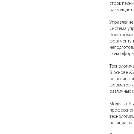
строк песни
размещаетс
Управление
Система уп
Поиск компо
фрагменту т
неподготов
схем оформ
Технологич
В основе A
решение сн
форматов а
различных 
Модель объ
профессион
технология
позиции на