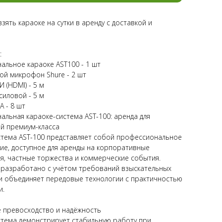
зять караоке на сутки в аренду с доставкой и
:
альное караоке AST100 - 1 шт
ой микрофон Shure - 2 шт
 (HDMI) - 5 м
силовой - 5 м
А - 8 шт
льная караоке-система AST-100: аренда для
й премиум-класса
стема AST-100 представляет собой профессиональное
ие, доступное для аренды на корпоративные
я, частные торжества и коммерческие события.
 разработано с учётом требований взыскательных
 и объединяет передовые технологии с практичностью
и.
е превосходство и надёжность
стема демонстрирует стабильную работу при