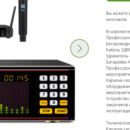
Вы можете в
монтажом.
В комплекте
Профессион
Беспроводн
Кабель ХДМИ
Удлинитель 
Батарейки А
Профессиона
мероприяти
Караоке-си
оборудован
мероприяти
Устройство
заказчиков
эксплуатаци
Техническо
Караоке-си