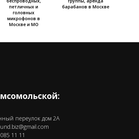
беспроводных,
группы, аренда
петличных и
барабанов в Москве
головных
микрофонов в
Москве и МО
омсомольской:
нный переулок дом 2А
ound.biz@gmail.com
085 11 11