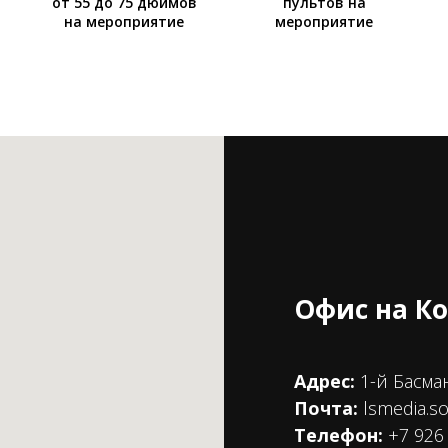
от 55 до 75 дюймов
пультов на
на мероприятие
мероприятие
Офис на К
Адрес:
1-й Басма
Почта:
lsmedia.s
Телефон:
+7 926 