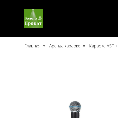
Главная
Аренда караоке
Караоке AST 
»
»