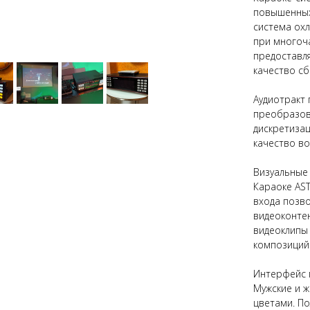
повышенных
система ох
при многоч
предоставл
качество с
Аудиотракт
преобразов
дискретизац
качество в
Визуальные
Караоке AS
входа позв
видеоконте
видеоклипы 
композиций
Интерфейс п
Мужские и ж
цветами. П