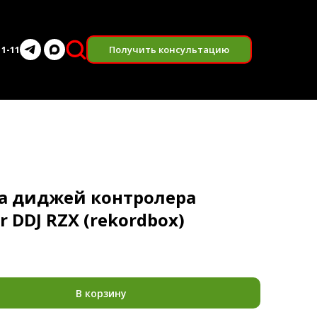
Получить консультацию
11-11
а диджей контролера
r DDJ RZX (rekordbox)
В корзину