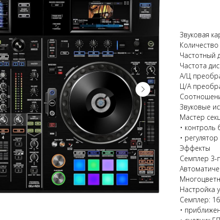
Звуковая ка
Количество 
Частотный д
Частота дис
А/Ц преобра
Ц/А преобра
Соотношени
Звуковые ис
Мастер секц
• контроль 
• регулятор
Эффекты
Семплер 3-
Автоматиче
Многоцветн
Настройка у
Семплер: 16
• приближе