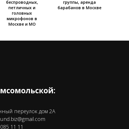
беспроводных,
группы, аренда
петличных и
барабанов в Москве
головных
микрофонов в
Москве и МО
омсомольской:
нный переулок дом 2А
ound.biz@gmail.com
085 11 11