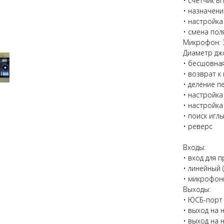
• счетчик Б
• назначен
• настройк
• смена по
Микрофон: 
Диаметр дж
• бесшовна
• возврат к
• деление п
• настройка
• настройка
• поиск игл
• реверс
Входы:
• вход для 
• линейный (
• микрофонн
Выходы:
• ЮСБ-порт 
• выход на 
• выход на н