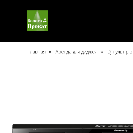
Главная
Аренда для диджея
Dj пульт pi
»
»