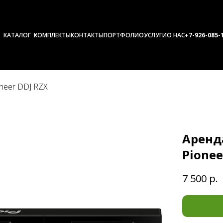
КАТАЛОГ
КОМПЛЕКТЫ
КОНТАКТЫ
ПОРТФОЛИО
УСЛУГИ
О НАС
+7-926-0
85-
oneer DDJ RZX
Аренд
Pionee
7 500
р.