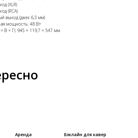
ход (XLR)
ход (RCA)
й выход (джек 6,3 мм)
ая мощность: 48 Вт
 В × Г): 945 × 119,7 × 547 мм
ересно
Аренда
Бэклайн для кавер