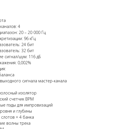
рта
каналов: 4
иапазон: 20 – 20 000 Гц
кретизации: 96 кГц
зователь: 24 бит
зователь: 32 бит
е сигнал/шум: 116 дБ
кажения: 0,002%
ия:
баланса
 выходного сигнала мастер-канала
полосный изолятор
ский счетчик BPM
ые пэды для импровизаций
ровня и глубины
 слотов × 4 банка
ние волны трека