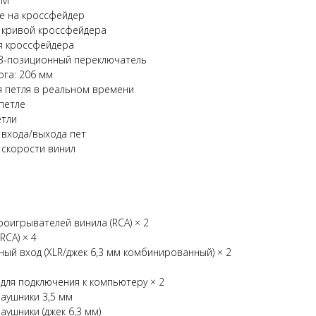
ПМ
ие на кроссфейдер
а кривой кроссфейдера
ля кроссфейдера
3-позиционный переключатель
ога: 206 мм
я петля в реальном времени
 петле
етли
 входа/выхода пет
 скорости винил
ы
проигрывателей винила (RCA) × 2
RCA) × 4
ый вход (XLR/джек 6,3 мм комбинированный) × 2
для подключения к компьютеру × 2
наушники 3,5 мм
аушники (джек 6,3 мм)